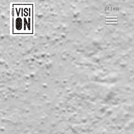
pt
|
en