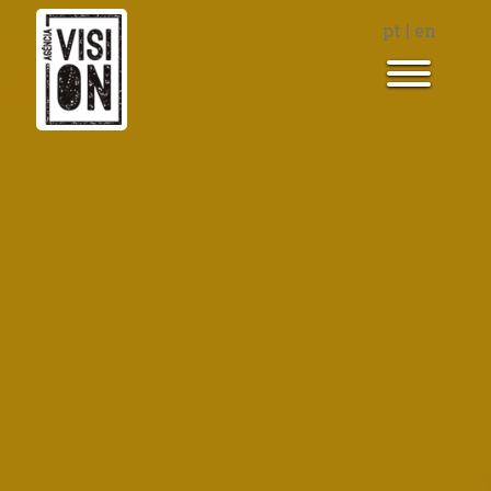
pt
|
en