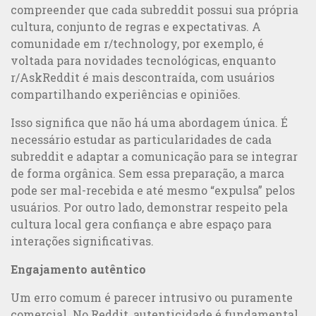
compreender que cada subreddit possui sua própria
cultura, conjunto de regras e expectativas. A
comunidade em r/technology, por exemplo, é
voltada para novidades tecnológicas, enquanto
r/AskReddit é mais descontraída, com usuários
compartilhando experiências e opiniões.
Isso significa que não há uma abordagem única. É
necessário estudar as particularidades de cada
subreddit e adaptar a comunicação para se integrar
de forma orgânica. Sem essa preparação, a marca
pode ser mal-recebida e até mesmo “expulsa” pelos
usuários. Por outro lado, demonstrar respeito pela
Marketing Online ou Offline: qual a melhor estratégia?
cultura local gera confiança e abre espaço para
interações significativas.
Engajamento autêntico
Um erro comum é parecer intrusivo ou puramente
comercial. No Reddit, autenticidade é fundamental.