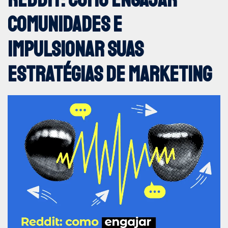
comunidades e
DOOH
impulsionar suas
Endomarketing
estratégias de marketing
Eventos e Feiras
Marketing 360°
Marketing Digital
Marketing Offline
MAIS VISTOS