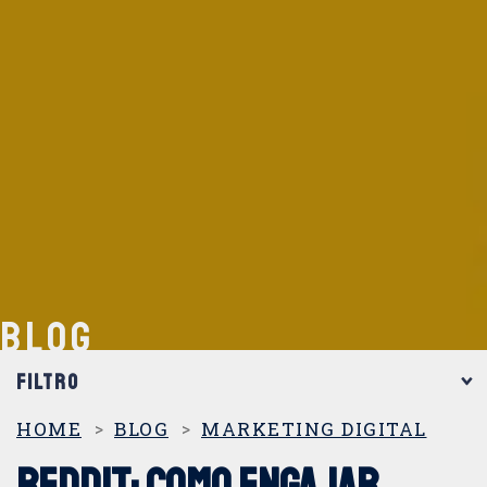
BLOG
FILTRO
CATEGORIAS
HOME
BLOG
MARKETING DIGITAL
Reddit: como engajar
Criação de Sites e Apps