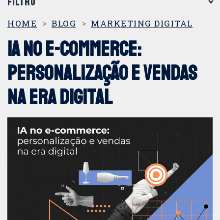
FILTRO
CATEGORIAS
HOME
BLOG
MARKETING DIGITAL
IA no e-commerce:
Criação de Sites e Apps
personalização e vendas
DOOH
na era digital
Endomarketing
Eventos e Feiras
Marketing 360°
Marketing Digital