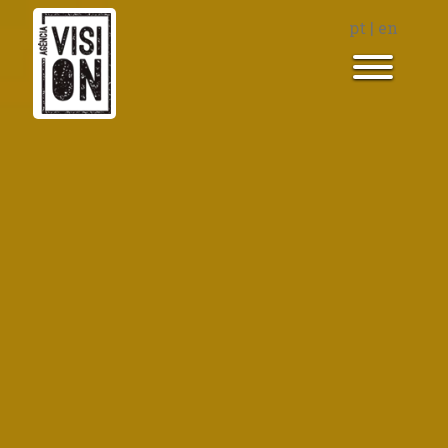
pt
|
en