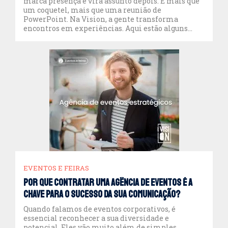
marca presença e vira assunto depois. É mais que
um coquetel, mais que uma reunião de
PowerPoint. Na Vision, a gente transforma
encontros em experiências. Aqui estão alguns
cases de sucesso para eventos corporativos que
provam como tecnologia, criatividade e boas
ideias podem surpreender seu público e, […]
EVENTOS E FEIRAS
Por que contratar uma agência de eventos é a
chave para o sucesso da sua comunicação?
Quando falamos de eventos corporativos, é
essencial reconhecer a sua diversidade e
potencial. Eles vão muito além de simples