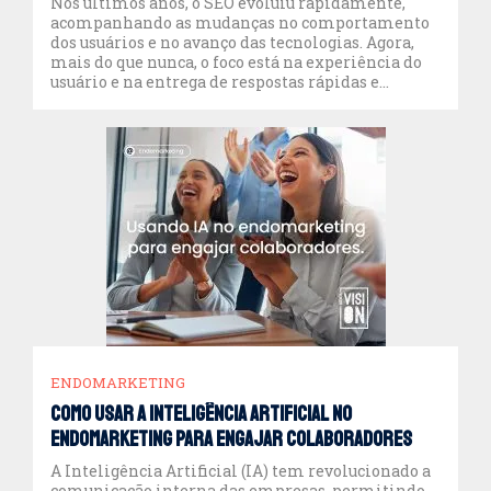
Nos últimos anos, o SEO evoluiu rapidamente,
acompanhando as mudanças no comportamento
dos usuários e no avanço das tecnologias. Agora,
mais do que nunca, o foco está na experiência do
usuário e na entrega de respostas rápidas e
precisas, o que deu origem ao conceito de AEO
(Answer Engine Optimization). Se você quer
preparar seu […]
ENDOMARKETING
Como Usar a Inteligência Artificial no
Endomarketing para Engajar Colaboradores
A Inteligência Artificial (IA) tem revolucionado a
comunicação interna das empresas, permitindo