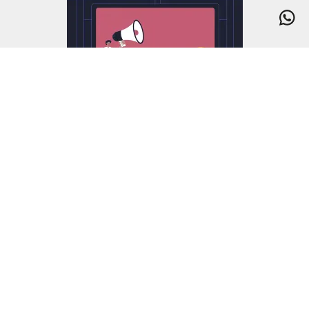
se você acha que isso […]
EVENTOS E FEIRAS
Marketing de Eventos: como fazer seu evento
acontecer de verdade
Organizar um evento é um trabalho que exige
precisão e criatividade. É um desafio complexo,
que requer atenção a cada detalhe, desde a
concepção inicial até a execução final. Mas como
garantir que seu evento não passe despercebido e,
melhor ainda, como fazer com que ele realmente
aconteça na mente e no coração do seu […]