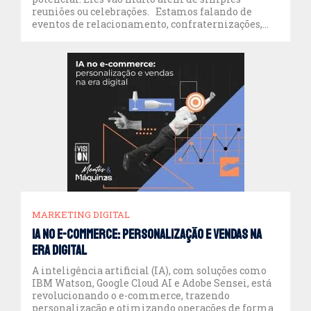
reuniões ou celebrações. Estamos falando de
eventos de relacionamento, confraternizações,
ações de engajamento e estratégias de
endomarketing – cada um com objetivos
específicos, mas todos capazes de fortalecer
conexões e impulsionar a comunicação interna e
externa. […]
MARKETING DIGITAL
IA no e-commerce: personalização e vendas na
era digital
A inteligência artificial (IA), com soluções como
IBM Watson, Google Cloud AI e Adobe Sensei, está
revolucionando o e-commerce, trazendo
personalização e otimizando operações de forma