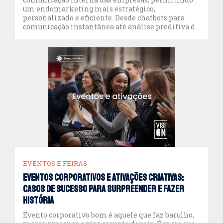
um endomarketing mais estratégico,
personalizado e eficiente. Desde chatbots para
comunicação instantânea até análise preditiva de
engajamento, a IA pode transformar a forma
como as empresas se relacionam com seus
colaboradores. Vamos exploramos como
implementar IA no endomarketing para
melhorar a experiência dos […]
EVENTOS E FEIRAS
Eventos corporativos e ativações criativas:
casos de sucesso para surpreender e fazer
história
Evento corporativo bom é aquele que faz barulho,