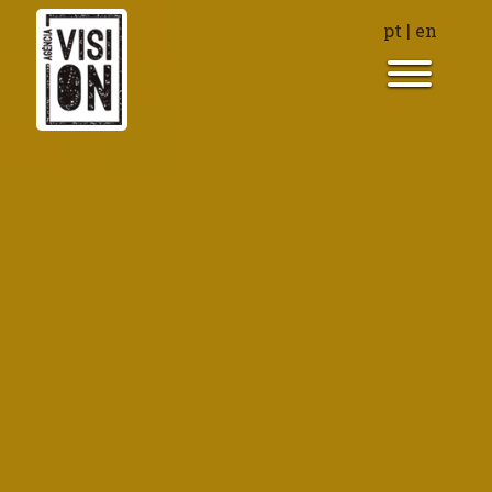
pt
|
en