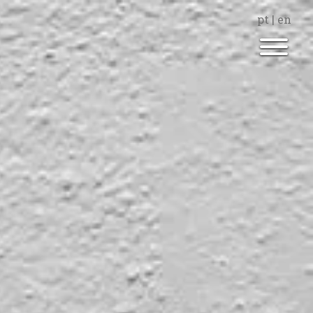
pt
|
en