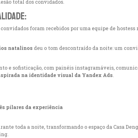
esão total dos convidados.
alidade:
s convidados foram recebidos por uma equipe de hostess
ios natalinos
deu o tom descontraído da noite: um convit
o e sofisticação, com painéis instagramáveis, comunica
spirada na identidade visual da Yandex Ads
.
rês pilares da experiência
ante toda a noite, transformando o espaço da Casa De
ing.