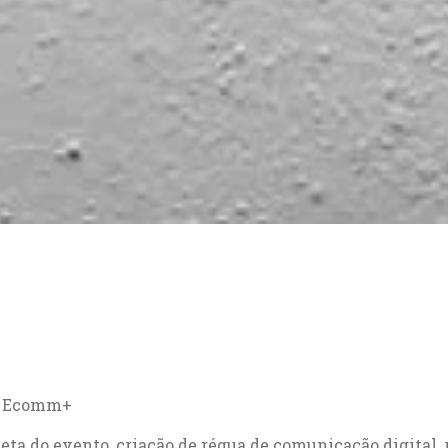
 – Ecomm+
eta do evento, criação de régua de comunicação digital