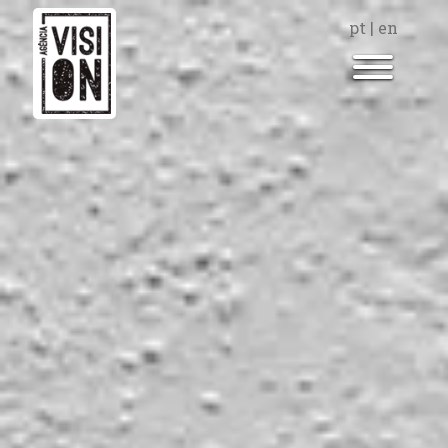
pt
|
en