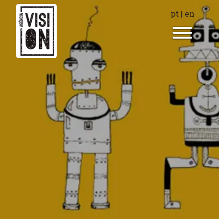
pt
|
en